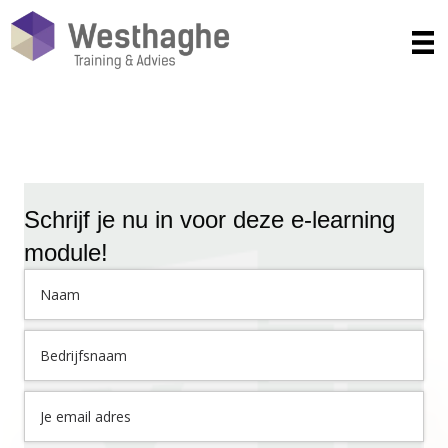
Heb je vragen of hulp nodig? We helpen je graag! Bel ons
op
020-3080466
of mail naar
info@westhaghe.com
.
Schrijf je nu in voor deze e-learning
module!