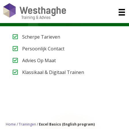
Scherpe Tarieven
Persoonlijk Contact
Advies Op Maat
Klassikaal & Digitaal Trainen
Heb je vragen of hulp nodig? We helpen je graag! Bel ons
op
020-3080466
of mail naar
info@westhaghe.com
.
Home
/
Trainingen
/
Excel Basics (English program)