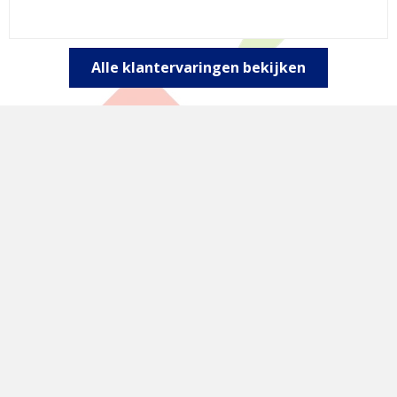
Alle klantervaringen bekijken
Kosteloze Office Kennistest
Twijfel je over welk niveau het best aansluit op je