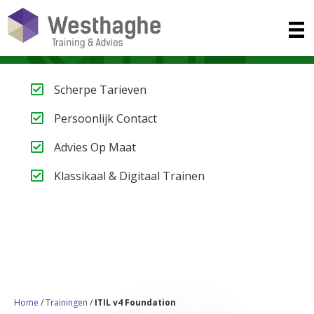
Scherpe Tarieven
Persoonlijk Contact
Advies Op Maat
Klassikaal & Digitaal Trainen
Heb je vragen of hulp nodig? We helpen je graag! Bel ons
op
020-3080466
of mail naar
info@westhaghe.com
.
Home
/
Trainingen
/
ITIL v4 Foundation