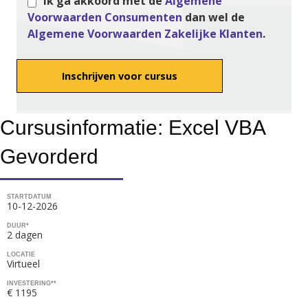
Ik ga akkoord met de
Algemene
Voorwaarden Consumenten
dan wel de
Algemene Voorwaarden Zakelijke Klanten
.
A
Cursusinformatie: Excel VBA
l
t
Gevorderd
e
r
n
STARTDATUM
10-12-2026
a
DUUR*
t
2 dagen
i
LOCATIE
v
Virtueel
e
INVESTERING**
€ 1195
: