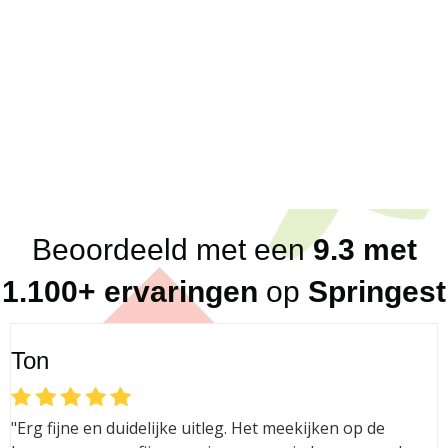
Direct antwoord; altijd binnen een dag, vaak
binnen het uur
Flexibel in beschikbaarheid
Breed netwerk aan betrouwbare, kundige en
loyale trainers en consultants
Eerlijk advies (altijd, ook in ons nadeel!)
Beoordeeld met een
9.3 met
1.100+ ervaringen
op
Springest
Ton
"Erg fijne en duidelijke uitleg. Het meekijken op de