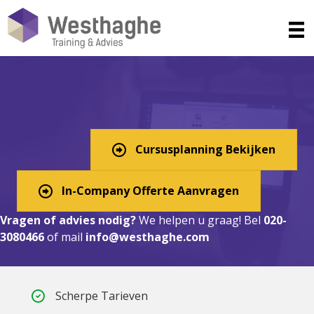
Microsoft Teams training in
Lelystad
Cursusplanning Bekijken
In-Company Offerte Aanvragen
Vragen of advies nodig?
We helpen u graag! Bel
020-
3080466
of mail
info@westhaghe.com
Scherpe Tarieven