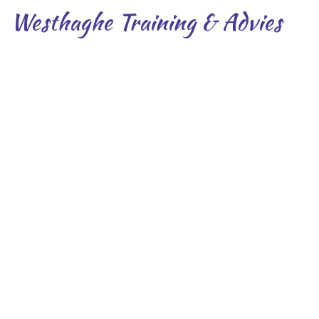
Westhaghe Training & Advies
Over ons
Scherpe offertes; eenduidige prijzen
Korte lijnen; 1 vast aanspreekpunt voor klanten
en partners