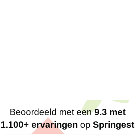
Over ons
Scherpe offertes; eenduidige prijzen
Korte lijnen; 1 vast aanspreekpunt voor klanten
en partners
Direct antwoord; altijd binnen een dag, vaak
binnen het uur
Flexibel in beschikbaarheid
Breed netwerk aan betrouwbare, kundige en
loyale trainers en consultants
Eerlijk advies (altijd, ook in ons nadeel!)
Beoordeeld met een
9.3 met
1.100+ ervaringen
op
Springest