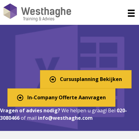
Excel Cursus in Wijdemeren?
Digitaal, In-Company, of
Klassikaal!
Cursusplanning Bekijken
In-Company Offerte Aanvragen
Vragen of advies nodig?
We helpen u graag! Bel
020-
3080466
of mail
info@westhaghe.com