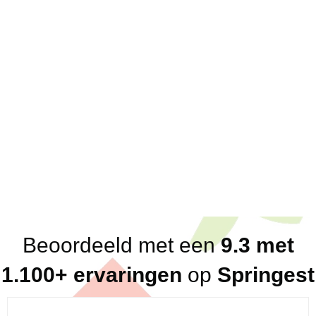
Over ons
Scherpe offertes; eenduidige prijzen
Korte lijnen; 1 vast aanspreekpunt voor klanten
en partners
Direct antwoord; altijd binnen een dag, vaak
binnen het uur
Flexibel in beschikbaarheid
Breed netwerk aan betrouwbare, kundige en
loyale trainers en consultants
Eerlijk advies (altijd, ook in ons nadeel!)
Beoordeeld met een
9.3 met
1.100+ ervaringen
op
Springest