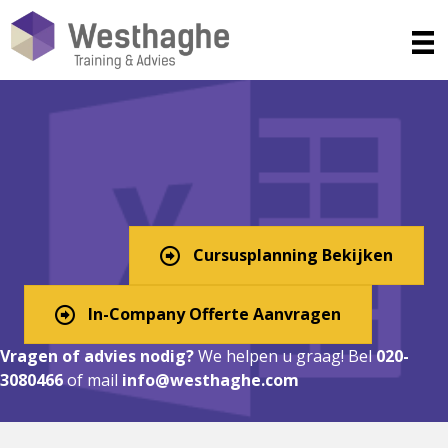
Excel Cursus in Rijswijk?
Digitaal, In-Company, of
Klassikaal!
Cursusplanning Bekijken
In-Company Offerte Aanvragen
Vragen of advies nodig?
We helpen u graag! Bel
020-
3080466
of mail
info@westhaghe.com