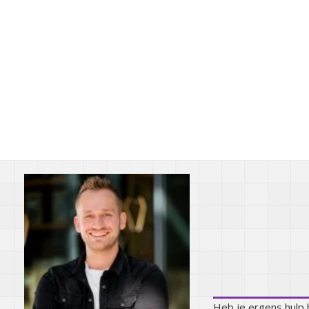
Kunnen we j
Heb je ergens hulp b