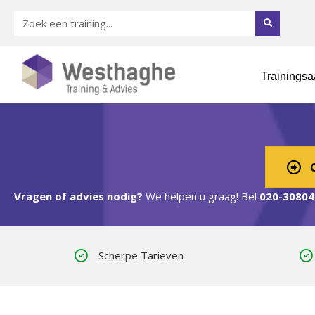
Trainings
Excel Cursus 
Vragen of advies nodig?
We helpen u graag! Bel
020-30804
Scherpe Tarieven