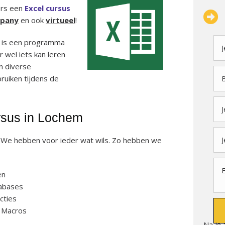
ers een
Excel cursus
mpany
en ook
virtueel
!
t is een programma
 wel iets kan leren
en diverse
ruiken tijdens de
rsus in Lochem
? We hebben voor ieder wat wils. Zo hebben we
en
abases
cties
 Macros
Na je 