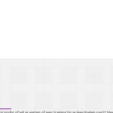
e ergens mee helpen?
ij nodig of wil je weten of een training bij je leerdoelen past? N