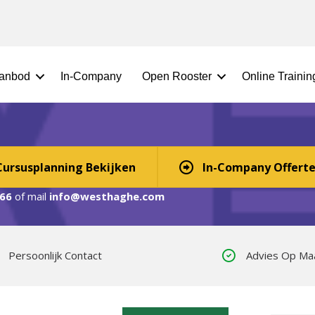
aanbod
In-Company
Open Rooster
Online Traini
in Lochem? Digitaal, In-Company, 
Cursusplanning Bekijken
In-Company Offert
66
of mail
info@westhaghe.com
Persoonlijk Contact
Advies Op Ma