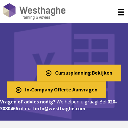
Excel Cursus in Geldrop-Mierlo?
Digitaal, In-Company, of
Klassikaal!
Cursusplanning Bekijken
In-Company Offerte Aanvragen
Vragen of advies nodig?
We helpen u graag! Bel
020-
3080466
of mail
info@westhaghe.com