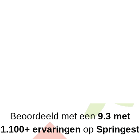
Over ons
Scherpe offertes; eenduidige prijzen
Korte lijnen; 1 vast aanspreekpunt voor klanten
en partners
Direct antwoord; altijd binnen een dag, vaak
binnen het uur
Flexibel in beschikbaarheid
Breed netwerk aan betrouwbare, kundige en
loyale trainers en consultants
Eerlijk advies (altijd, ook in ons nadeel!)
Beoordeeld met een
9.3 met
1.100+ ervaringen
op
Springest