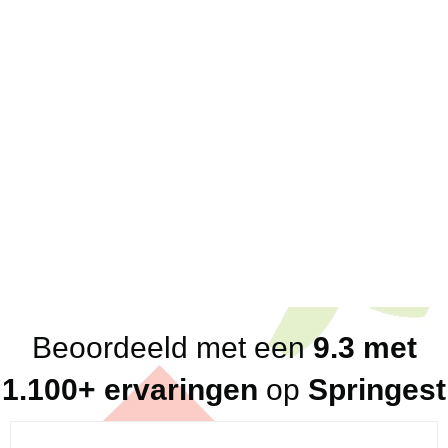
Over ons
Scherpe offertes; eenduidige prijzen
Korte lijnen; 1 vast aanspreekpunt voor klanten
en partners
Direct antwoord; altijd binnen een dag, vaak
binnen het uur
Flexibel in beschikbaarheid
Breed netwerk aan betrouwbare, kundige en
loyale trainers en consultants
Eerlijk advies (altijd, ook in ons nadeel!)
Beoordeeld met een
9.3 met
1.100+ ervaringen
op
Springest