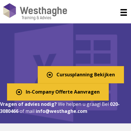
Excel Cursus in El Paso?
Digitaal, In-Company, of
Klassikaal!
Cursusplanning Bekijken
In-Company Offerte Aanvragen
Vragen of advies nodig?
We helpen u graag! Bel
020-
3080466
of mail
info@westhaghe.com