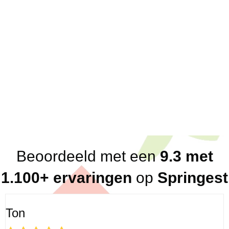
Korte lijnen; 1 vast aanspreekpunt voor klanten
en partners
Direct antwoord; altijd binnen een dag, vaak
binnen het uur
Flexibel in beschikbaarheid
Breed netwerk aan betrouwbare, kundige en
loyale trainers en consultants
Eerlijk advies (altijd, ook in ons nadeel!)
Beoordeeld met een
9.3 met
1.100+ ervaringen
op
Springest
Ton