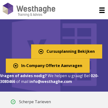
Excel Cursus in Ballum? Digitaal,
In-Company, of Klassikaal!
Cursusplanning Bekijken
In-Company Offerte Aanvragen
Vragen of advies nodig?
We helpen u graag! Bel
020-
3080466
of mail
info@westhaghe.com
Scherpe Tarieven