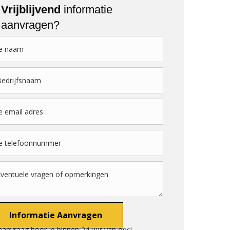
Vrijblijvend
informatie
aanvragen?
aanvraag hoor je binnen 24 uur van ons!