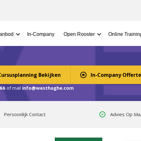
aanbod
In-Company
Open Rooster
Online Traini
in Asenray? Digitaal, In-Company, 
Cursusplanning Bekijken
In-Company Offert
66
of mail
info@westhaghe.com
Persoonlijk Contact
Advies Op Ma