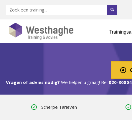
Trainings
Excel Cursus 
Vragen of advies nodig?
We helpen u graag! Bel
020-30804
Scherpe Tarieven