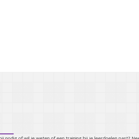
e ergens mee helpen?
ij nodig of wil je weten of een training bij je leerdoelen past? N