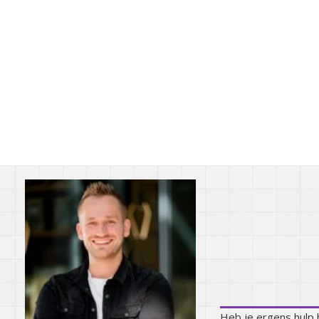
Kunnen we j
Heb je ergens hulp b