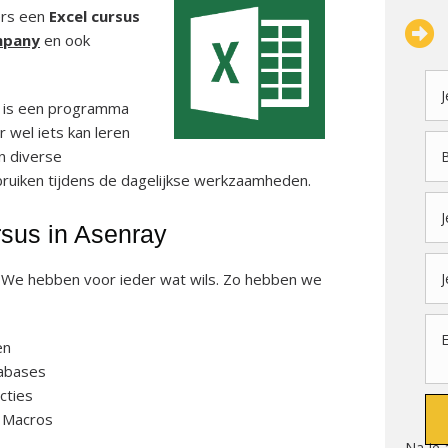
ers een
Excel cursus
mpany
en ook
t is een programma
 wel iets kan leren
en diverse
bruiken tijdens de dagelijkse werkzaamheden.
rsus in Asenray
? We hebben voor ieder wat wils. Zo hebben we
en
abases
cties
 Macros
Na je 