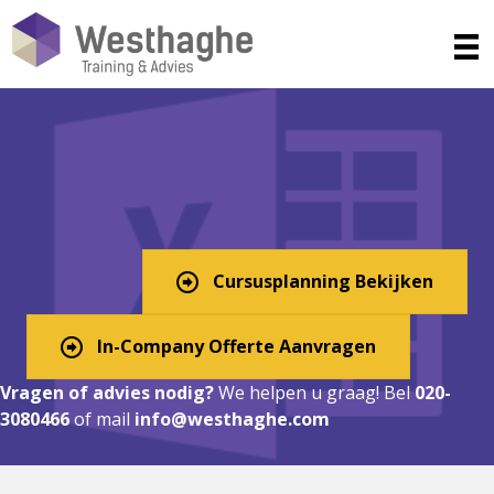
Excel Cursus in Anneville?
Digitaal, In-Company, of
Klassikaal!
Cursusplanning Bekijken
In-Company Offerte Aanvragen
Vragen of advies nodig?
We helpen u graag! Bel
020-
3080466
of mail
info@westhaghe.com