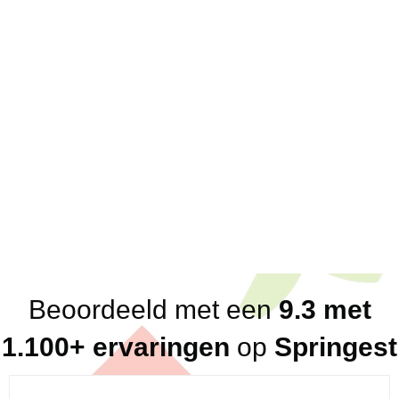
Over ons
Scherpe offertes; eenduidige prijzen
Korte lijnen; 1 vast aanspreekpunt voor klanten
en partners
Direct antwoord; altijd binnen een dag, vaak
binnen het uur
Flexibel in beschikbaarheid
Breed netwerk aan betrouwbare, kundige en
loyale trainers en consultants
Eerlijk advies (altijd, ook in ons nadeel!)
Beoordeeld met een
9.3 met
1.100+ ervaringen
op
Springest