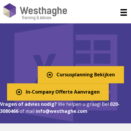
Excel Cursus in Agodorp?
Digitaal, In-Company, of
Klassikaal!
Cursusplanning Bekijken
In-Company Offerte Aanvragen
Vragen of advies nodig?
We helpen u graag! Bel
020-
3080466
of mail
info@westhaghe.com