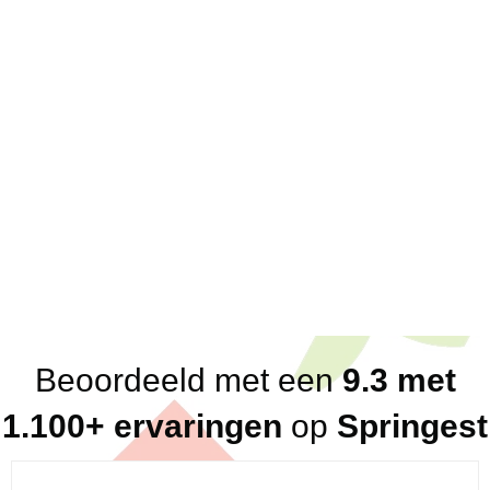
Over ons
Scherpe offertes; eenduidige prijzen
Korte lijnen; 1 vast aanspreekpunt voor klanten
en partners
Direct antwoord; altijd binnen een dag, vaak
binnen het uur
Flexibel in beschikbaarheid
Breed netwerk aan betrouwbare, kundige en
loyale trainers en consultants
Eerlijk advies (altijd, ook in ons nadeel!)
Beoordeeld met een
9.3 met
1.100+ ervaringen
op
Springest