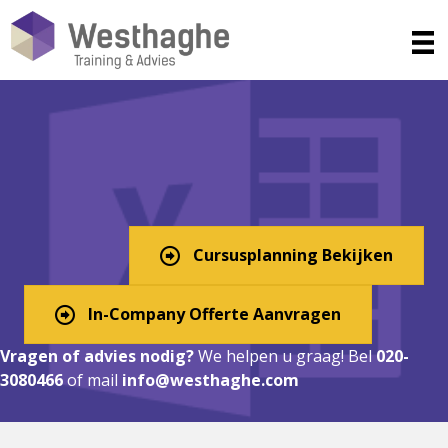
Excel Cursus in Abbenes?
Digitaal, In-Company, of
Klassikaal!
Cursusplanning Bekijken
In-Company Offerte Aanvragen
Vragen of advies nodig?
We helpen u graag! Bel
020-
3080466
of mail
info@westhaghe.com