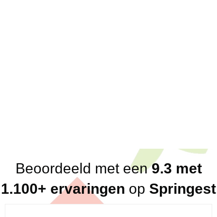
Over ons
Scherpe offertes; eenduidige prijzen
Korte lijnen; 1 vast aanspreekpunt voor klanten
en partners
Direct antwoord; altijd binnen een dag, vaak
binnen het uur
Flexibel in beschikbaarheid
Breed netwerk aan betrouwbare, kundige en
loyale trainers en consultants
Eerlijk advies (altijd, ook in ons nadeel!)
Beoordeeld met een
9.3 met
1.100+ ervaringen
op
Springest